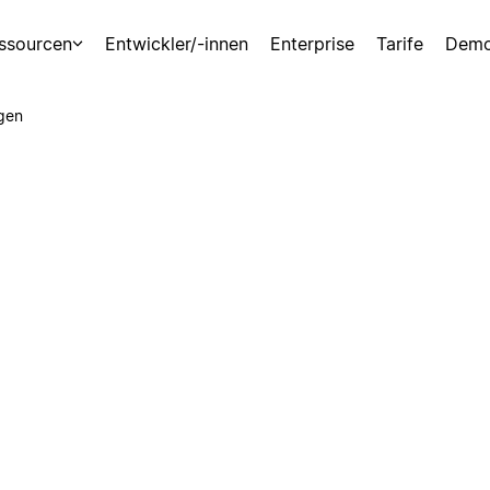
ssourcen
Entwickler/-innen
Enterprise
Tarife
Demo
gen