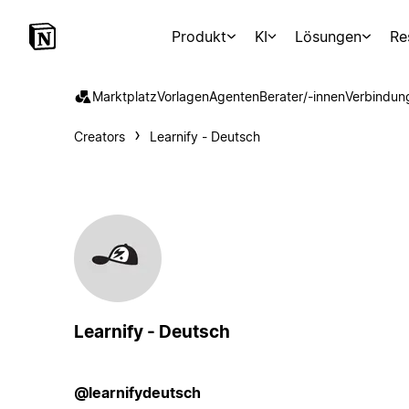
Produkt
KI
Lösungen
Re
Marktplatz
Vorlagen
Agenten
Berater/-innen
Verbindun
Creators
Learnify - Deutsch
Learnify - Deutsch
@learnifydeutsch