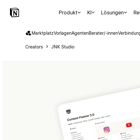
Produkt
KI
Lösungen
Re
Marktplatz
Vorlagen
Agenten
Berater/-innen
Verbindun
Creators
JNK Studio