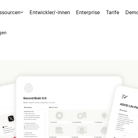
ssourcen
Entwickler/-innen
Enterprise
Tarife
Demo
gen