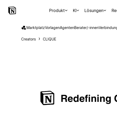
Produkt
KI
Lösungen
Re
Marktplatz
Vorlagen
Agenten
Berater/-innen
Verbindun
Creators
CLIQUE