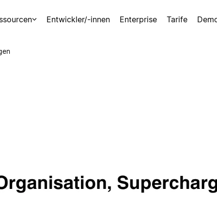
ssourcen
Entwickler/-innen
Enterprise
Tarife
Demo
gen