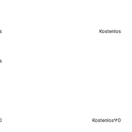
s
Kostenlos
s
0
Kostenlos
0