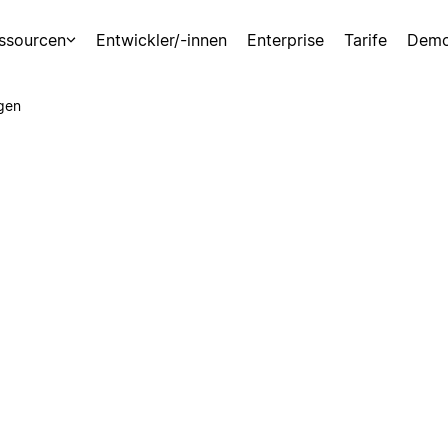
ssourcen
Entwickler/-innen
Enterprise
Tarife
Demo
gen