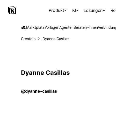
Produkt
KI
Lösungen
Re
Marktplatz
Vorlagen
Agenten
Berater/-innen
Verbindun
Creators
Dyanne Casillas
Dyanne Casillas
@dyanne-casillas