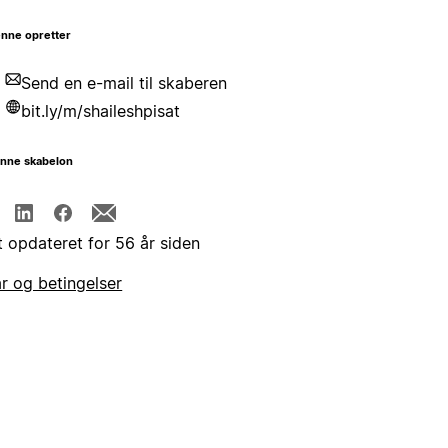
nne opretter
Send en e-mail til skaberen
bit.ly/m/shaileshpisat
enne skabelon
t opdateret for 56 år siden
år og betingelser