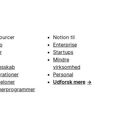
ourcer
Notion til
p
Enterprise
r
Startups
Mindre
esskab
virksomhed
grationer
Personal
eloner
Udforsk mere
→
nerprogrammer