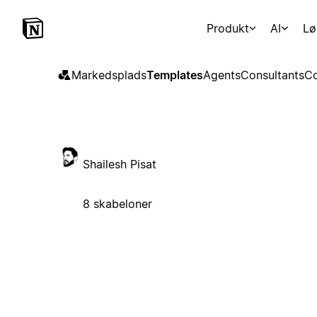
Produkt
AI
Lø
Markedsplads
Templates
Agents
Consultants
Co
Shailesh Pisat
8 skabeloner