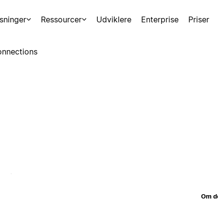
sninger
Ressourcer
Udviklere
Enterprise
Priser
nnections
Om d