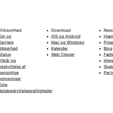
Virksomhed
Download
Ress
Om os
iOS og Android
Hjæl
Karriere
Mac og Windows
Prise
Sikkerhed
Kalender
Blog
Status
Web Clipper
Fæll
Vilkår og
Inte
beskyttelse af
Skab
personlige
Part
oplysninger
Dine
databeskyttelsesrettigheder