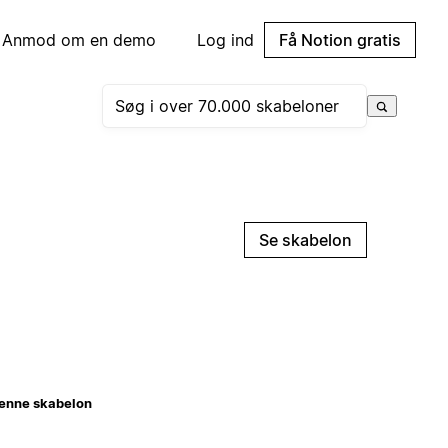
Anmod om en demo
Log ind
Få Notion gratis
Se skabelon
enne skabelon