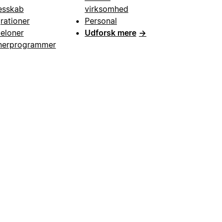
esskab
virksomhed
grationer
Personal
eloner
Udforsk mere
→
nerprogrammer