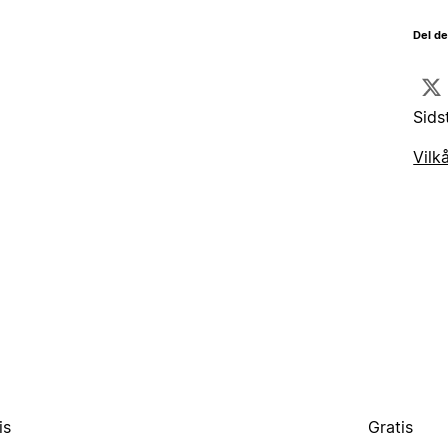
Del d
Sids
Vilk
is
Gratis