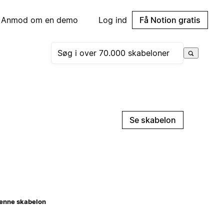
Anmod om en demo
Log ind
Få Notion gratis
Se skabelon
enne skabelon