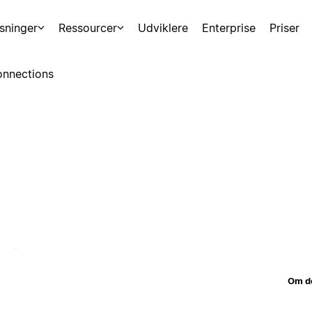
sninger
Ressourcer
Udviklere
Enterprise
Priser
nnections
Om d