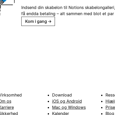
Indsend din skabelon til Notions skabelongaller
få endda betaling – alt sammen med blot et par 
Kom i gang
→
Virksomhed
Download
Ress
Om os
iOS og Android
Hjæl
Karriere
Mac og Windows
Prise
Sikkerhed
Kalender
Blog