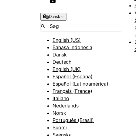
Dansk
English (US)
Bahasa Indonesia
Dansk
Deutsch
English (UK)
Español (España)
Español (Latinoamérica)
Français (France)
Italiano
Nederlands
Norsk
Português (Brasil)
Suomi
Svenska