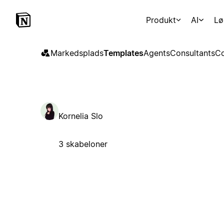
Produkt
AI
Lø
Markedsplads
Templates
Agents
Consultants
Co
Kornelia Slo
3 skabeloner