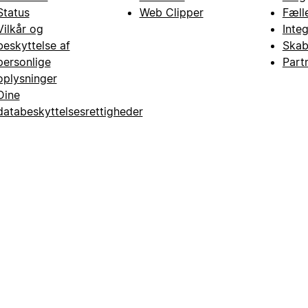
Status
Web Clipper
Fæll
Vilkår og
Inte
beskyttelse af
Skab
personlige
Part
oplysninger
Dine
databeskyttelsesrettigheder