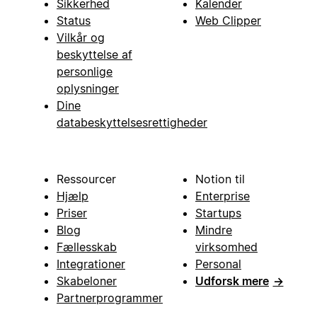
Sikkerhed
Kalender
Status
Web Clipper
Vilkår og
beskyttelse af
personlige
oplysninger
Dine
databeskyttelsesrettigheder
Ressourcer
Notion til
Hjælp
Enterprise
Priser
Startups
Blog
Mindre
Fællesskab
virksomhed
Integrationer
Personal
Skabeloner
Udforsk mere
→
Partnerprogrammer