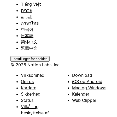
Tiếng Việt
עברית
العربية
ภาษาไทย
한국어
日本語
简体中文
繁體中文
Indstillinger for cookies
© 2026 Notion Labs, Inc.
Virksomhed
Download
Om os
iOS og Android
Karriere
Mac og Windows
Sikkerhed
Kalender
Status
Web Clipper
Vilkår og
beskyttelse af