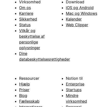
Virksomhed
Download
Om os
iOS og Android
Karriere
Mac og Windows
Sikkerhed
Kalender
Status
Web Clipper
Vilkår og
beskyttelse af
personlige
oplysninger
Dine
databeskyttelsesrettigheder
Ressourcer
Notion til
Hjælp
Enterprise
Priser
Startups
Blog
Mindre
Fællesskab
virksomhed