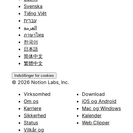
Svenska
Tiếng Việt
עברית
العربية
ภาษาไทย
한국어
日本語
简体中文
繁體中文
Indstillinger for cookies
© 2026 Notion Labs, Inc.
Virksomhed
Download
Om os
iOS og Android
Karriere
Mac og Windows
Sikkerhed
Kalender
Status
Web Clipper
Vilkår og