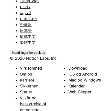
Tiếng Việt
עברית
العربية
ภาษาไทย
한국어
日本語
简体中文
繁體中文
Indstillinger for cookies
© 2026 Notion Labs, Inc.
Virksomhed
Download
Om os
iOS og Android
Karriere
Mac og Windows
Sikkerhed
Kalender
Status
Web Clipper
Vilkår og
beskyttelse af
personlige