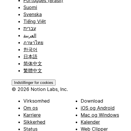
Português (Brasil)
Suomi
Svenska
Tiếng Việt
עברית
العربية
ภาษาไทย
한국어
日本語
简体中文
繁體中文
Indstillinger for cookies
© 2026 Notion Labs, Inc.
Virksomhed
Download
Om os
iOS og Android
Karriere
Mac og Windows
Sikkerhed
Kalender
Status
Web Clipper