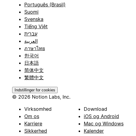
Português (Brasil)
Suomi
Svenska
Tiếng Việt
עברית
العربية
ภาษาไทย
한국어
日本語
简体中文
繁體中文
Indstillinger for cookies
© 2026 Notion Labs, Inc.
Virksomhed
Download
Om os
iOS og Android
Karriere
Mac og Windows
Sikkerhed
Kalender