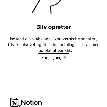
Bliv opretter
Indsend din skabelon til Notions skabelongalleri,
bliv fremhævet og få endda betaling – alt sammen
med blot et par klik.
Kom i gang
→