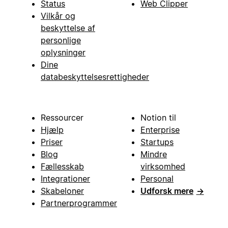
Status
Web Clipper
Vilkår og
beskyttelse af
personlige
oplysninger
Dine
databeskyttelsesrettigheder
Ressourcer
Notion til
Hjælp
Enterprise
Priser
Startups
Blog
Mindre
Fællesskab
virksomhed
Integrationer
Personal
Skabeloner
Udforsk mere
→
Partnerprogrammer