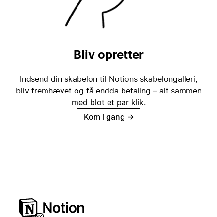
Bliv opretter
Indsend din skabelon til Notions skabelongalleri,
bliv fremhævet og få endda betaling – alt sammen
med blot et par klik.
Kom i gang
→