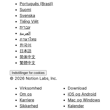
Português (Brasil)
Suomi
Svenska
Tiếng Việt
עברית
العربية
ภาษาไทย
한국어
日本語
简体中文
繁體中文
Indstillinger for cookies
© 2026 Notion Labs, Inc.
Virksomhed
Download
Om os
iOS og Android
Karriere
Mac og Windows
Sikkerhed
Kalender