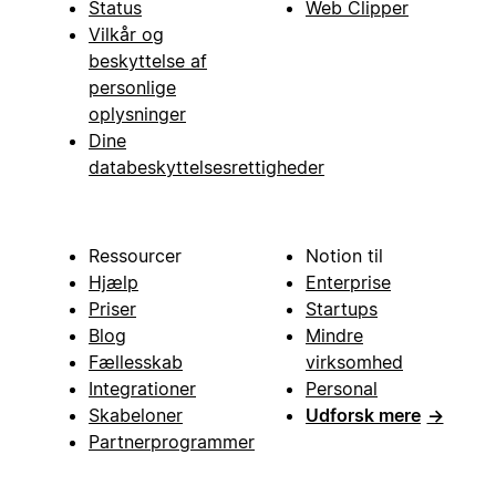
Status
Web Clipper
Vilkår og
beskyttelse af
personlige
oplysninger
Dine
databeskyttelsesrettigheder
Ressourcer
Notion til
Hjælp
Enterprise
Priser
Startups
Blog
Mindre
Fællesskab
virksomhed
Integrationer
Personal
Skabeloner
Udforsk mere
→
Partnerprogrammer