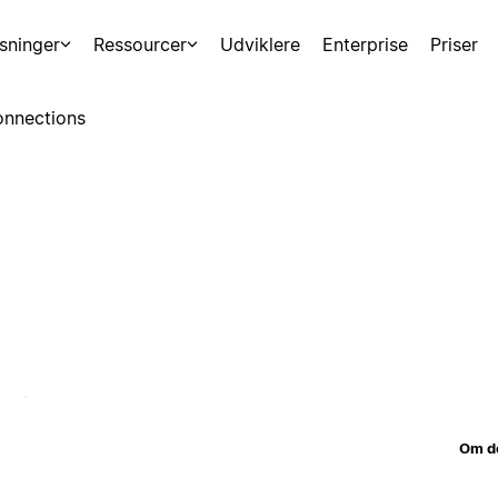
sninger
Ressourcer
Udviklere
Enterprise
Priser
nnections
Om d