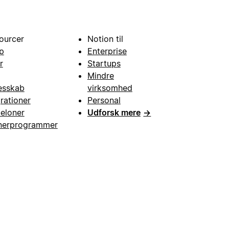
ourcer
Notion til
p
Enterprise
r
Startups
Mindre
esskab
virksomhed
grationer
Personal
eloner
Udforsk mere
→
nerprogrammer