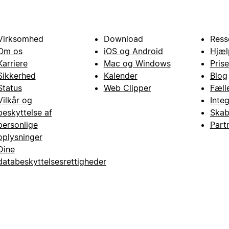
Virksomhed
Download
Ress
Om os
iOS og Android
Hjæl
Karriere
Mac og Windows
Prise
Sikkerhed
Kalender
Blog
Status
Web Clipper
Fæll
Vilkår og
Inte
beskyttelse af
Skab
personlige
Part
oplysninger
Dine
databeskyttelsesrettigheder