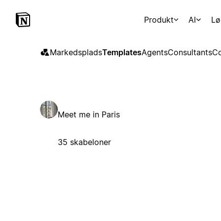
Produkt
AI
Lø
Markedsplads
Templates
Agents
Consultants
Co
Meet me in Paris
35 skabeloner