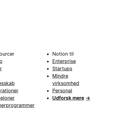
ourcer
Notion til
p
Enterprise
r
Startups
Mindre
esskab
virksomhed
grationer
Personal
eloner
Udforsk mere
→
nerprogrammer