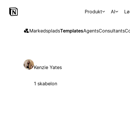
Produkt
AI
Lø
Markedsplads
Templates
Agents
Consultants
Co
Kenzie Yates
1 skabelon