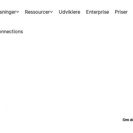
sninger
Ressourcer
Udviklere
Enterprise
Priser
nnections
Om d