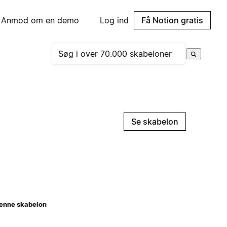
Anmod om en demo
Log ind
Få Notion gratis
Se skabelon
enne skabelon