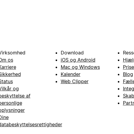
Virksomhed
Download
Ress
Om os
iOS og Android
Hjæl
Karriere
Mac og Windows
Prise
Sikkerhed
Kalender
Blog
Status
Web Clipper
Fæll
Vilkår og
Inte
beskyttelse af
Skab
personlige
Part
oplysninger
Dine
databeskyttelsesrettigheder