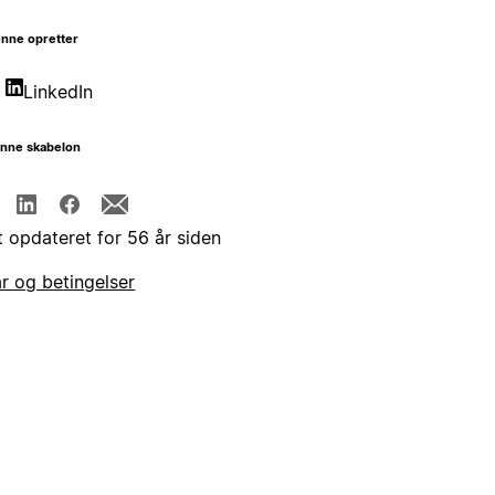
nne opretter
LinkedIn
enne skabelon
t opdateret for 56 år siden
år og betingelser