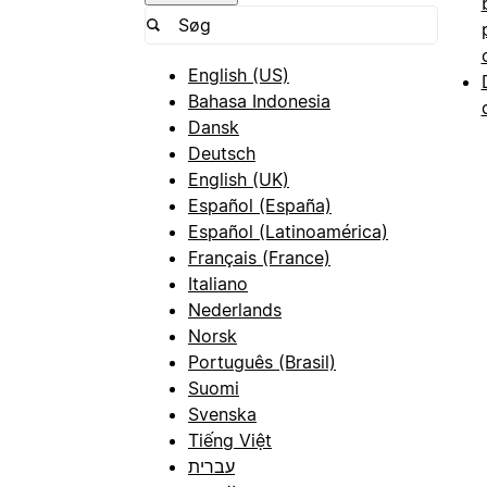
English (US)
Bahasa Indonesia
Dansk
Deutsch
English (UK)
Español (España)
Español (Latinoamérica)
Français (France)
Italiano
Nederlands
Norsk
Português (Brasil)
Suomi
Svenska
Tiếng Việt
עברית