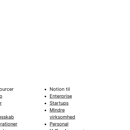
ourcer
Notion til
p
Enterprise
r
Startups
Mindre
esskab
virksomhed
grationer
Personal