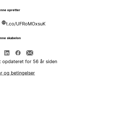
nne opretter
t.co/UFRoMOxsuK
enne skabelon
t opdateret for 56 år siden
år og betingelser