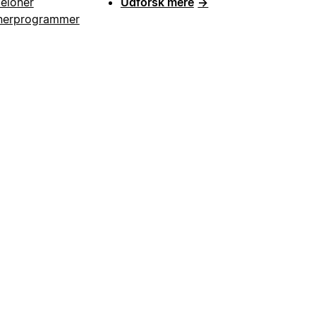
eloner
Udforsk mere
→
nerprogrammer