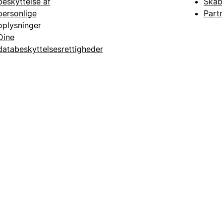
beskyttelse af
Skab
personlige
Part
oplysninger
Dine
databeskyttelsesrettigheder