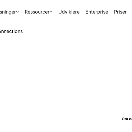
sninger
Ressourcer
Udviklere
Enterprise
Priser
nnections
Om d