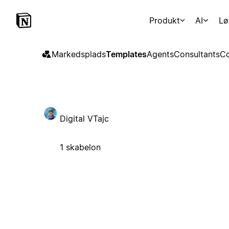
Produkt
AI
Lø
Markedsplads
Templates
Agents
Consultants
Co
Digital VTajc
1 skabelon