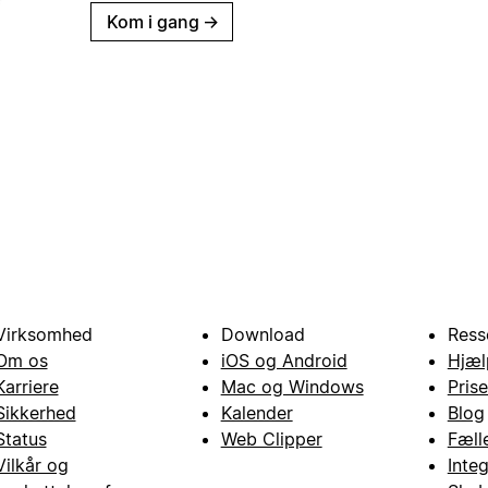
Kom i gang
→
Virksomhed
Download
Ress
Om os
iOS og Android
Hjæl
Karriere
Mac og Windows
Prise
Sikkerhed
Kalender
Blog
Status
Web Clipper
Fæll
Vilkår og
Inte