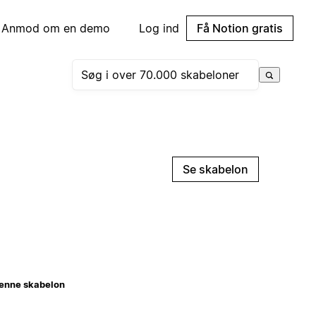
Anmod om en demo
Log ind
Få Notion gratis
Se skabelon
enne skabelon