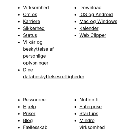
Virksomhed
Download
Om os
iOS og Android
Karriere
Mac og Windows
Sikkerhed
Kalender
Status
Web Clipper
Vilkår og
beskyttelse af
personlige
oplysninger
Dine
databeskyttelsesrettigheder
Ressourcer
Notion til
Hjælp
Enterprise
Priser
Startups
Blog
Mindre
Fællesskab
virksomhed