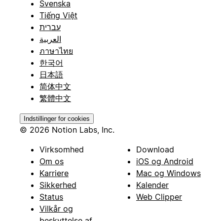
Svenska
Tiếng Việt
עברית
العربية
ภาษาไทย
한국어
日本語
简体中文
繁體中文
Indstillinger for cookies
© 2026 Notion Labs, Inc.
Virksomhed
Download
Om os
iOS og Android
Karriere
Mac og Windows
Sikkerhed
Kalender
Status
Web Clipper
Vilkår og
beskyttelse af