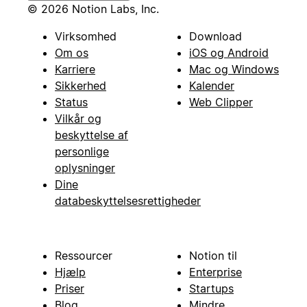
© 2026 Notion Labs, Inc.
Virksomhed
Download
Om os
iOS og Android
Karriere
Mac og Windows
Sikkerhed
Kalender
Status
Web Clipper
Vilkår og
beskyttelse af
personlige
oplysninger
Dine
databeskyttelsesrettigheder
Ressourcer
Notion til
Hjælp
Enterprise
Priser
Startups
Blog
Mindre