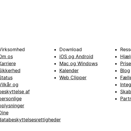
Virksomhed
Download
Ress
Om os
iOS og Android
Hjæl
Karriere
Mac og Windows
Prise
Sikkerhed
Kalender
Blog
Status
Web Clipper
Fæll
Vilkår og
Inte
beskyttelse af
Skab
personlige
Part
oplysninger
Dine
databeskyttelsesrettigheder