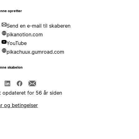
nne opretter
Send en e-mail til skaberen
pikanotion.com
YouTube
pikachuux.gumroad.com
enne skabelon
t opdateret for 56 år siden
år og betingelser