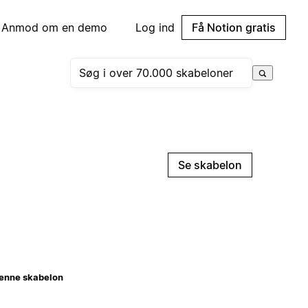
Anmod om en demo
Log ind
Få Notion gratis
Se skabelon
enne skabelon