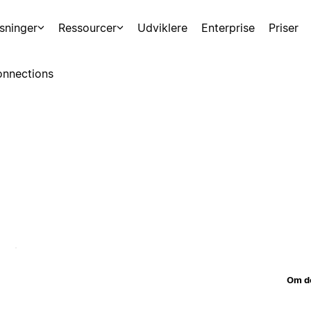
sninger
Ressourcer
Udviklere
Enterprise
Priser
nnections
Om d