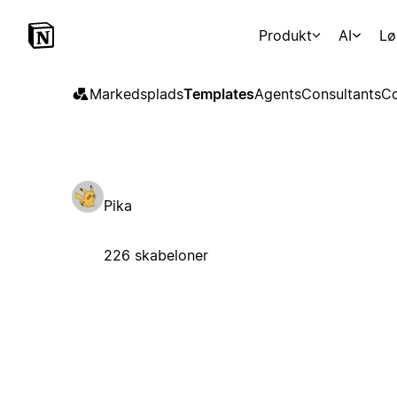
Produkt
AI
Lø
Markedsplads
Templates
Agents
Consultants
Co
Pika
226 skabeloner