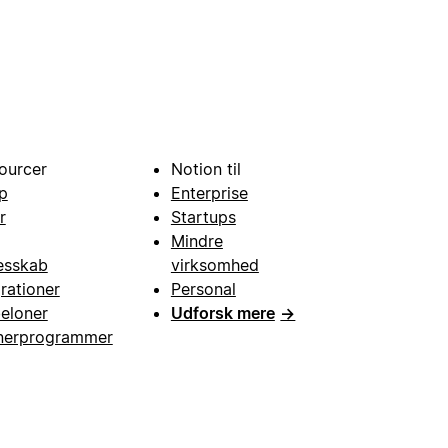
ourcer
Notion til
p
Enterprise
r
Startups
Mindre
esskab
virksomhed
grationer
Personal
eloner
Udforsk mere
→
nerprogrammer