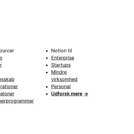
ourcer
Notion til
p
Enterprise
r
Startups
Mindre
esskab
virksomhed
grationer
Personal
eloner
Udforsk mere
→
nerprogrammer