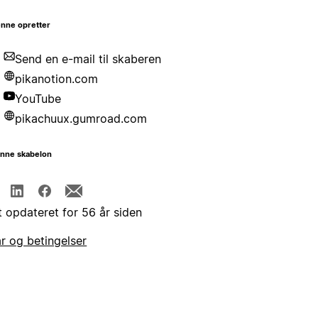
nne opretter
Send en e-mail til skaberen
pikanotion.com
YouTube
pikachuux.gumroad.com
enne skabelon
t opdateret for 56 år siden
år og betingelser