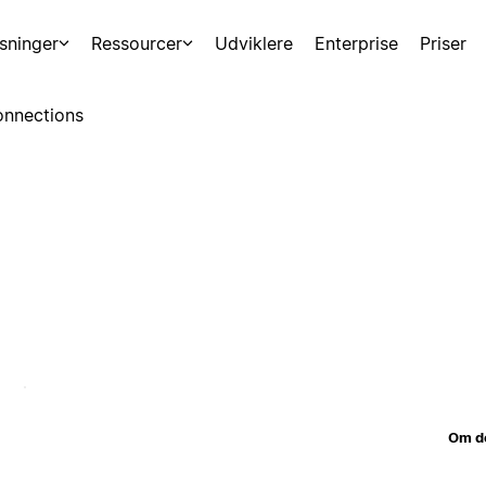
sninger
Ressourcer
Udviklere
Enterprise
Priser
nnections
Om d