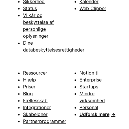
Sikkerhed
Kalender
Status
Web Clipper
Vilkår og
beskyttelse af
personlige
oplysninger
Dine
databeskyttelsesrettigheder
Ressourcer
Notion til
Hjælp
Enterprise
Priser
Startups
Blog
Mindre
Fællesskab
virksomhed
Integrationer
Personal
Skabeloner
Udforsk mere
→
Partnerprogrammer