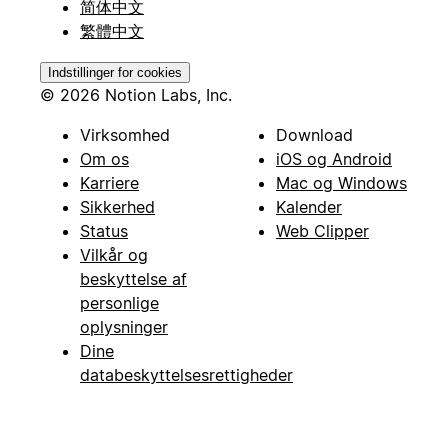
简体中文
繁體中文
Indstillinger for cookies
© 2026 Notion Labs, Inc.
Virksomhed
Download
Om os
iOS og Android
Karriere
Mac og Windows
Sikkerhed
Kalender
Status
Web Clipper
Vilkår og
beskyttelse af
personlige
oplysninger
Dine
databeskyttelsesrettigheder