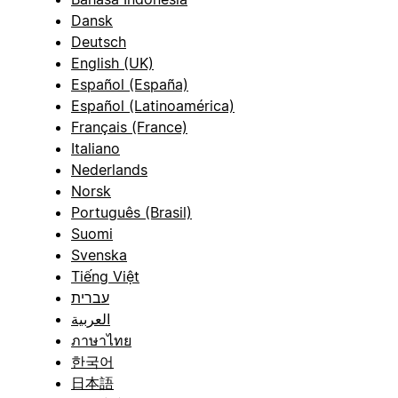
Dansk
Deutsch
English (UK)
Español (España)
Español (Latinoamérica)
Français (France)
Italiano
Nederlands
Norsk
Português (Brasil)
Suomi
Svenska
Tiếng Việt
עברית
العربية
ภาษาไทย
한국어
日本語