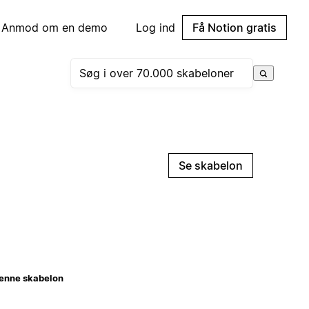
Anmod om en demo
Log ind
Få Notion gratis
Se skabelon
enne skabelon