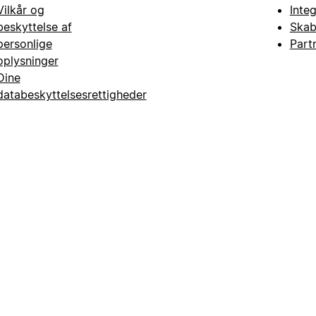
Vilkår og
Inte
beskyttelse af
Skab
personlige
Part
oplysninger
Dine
databeskyttelsesrettigheder