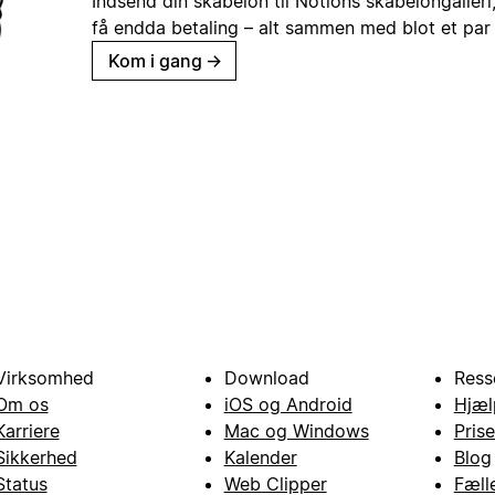
Indsend din skabelon til Notions skabelongaller
få endda betaling – alt sammen med blot et par 
Kom i gang
→
Virksomhed
Download
Ress
Om os
iOS og Android
Hjæl
Karriere
Mac og Windows
Prise
Sikkerhed
Kalender
Blog
Status
Web Clipper
Fæll