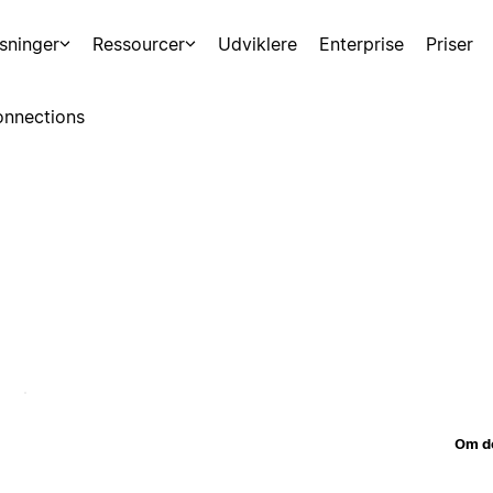
sninger
Ressourcer
Udviklere
Enterprise
Priser
nnections
Om d