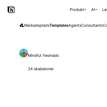
Produkt
AI
Lø
Markedsplads
Templates
Agents
Consultants
Co
Mindful Yesmads
24 skabeloner