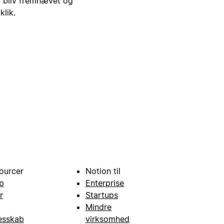
i, bliv fremhævet og
klik.
ourcer
Notion til
p
Enterprise
r
Startups
Mindre
esskab
virksomhed