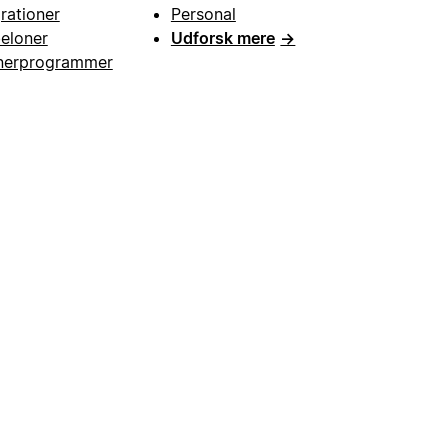
grationer
Personal
eloner
Udforsk mere
→
nerprogrammer