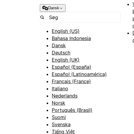
Dansk
English (US)
Bahasa Indonesia
Dansk
Deutsch
English (UK)
Español (España)
Español (Latinoamérica)
Français (France)
Italiano
Nederlands
Norsk
Português (Brasil)
Suomi
Svenska
Tiếng Việt