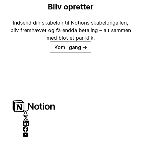
Bliv opretter
Indsend din skabelon til Notions skabelongalleri,
bliv fremhævet og få endda betaling – alt sammen
med blot et par klik.
Kom i gang
→