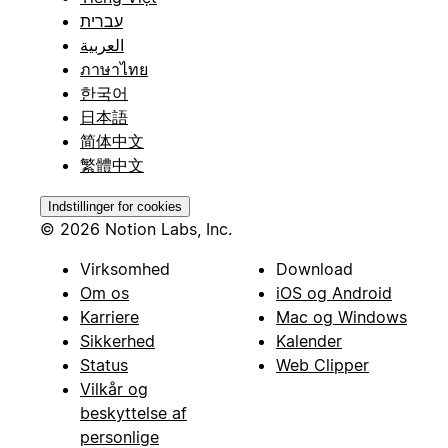
עברית
العربية
ภาษาไทย
한국어
日本語
简体中文
繁體中文
Indstillinger for cookies
© 2026 Notion Labs, Inc.
Virksomhed
Download
Om os
iOS og Android
Karriere
Mac og Windows
Sikkerhed
Kalender
Status
Web Clipper
Vilkår og
beskyttelse af
personlige