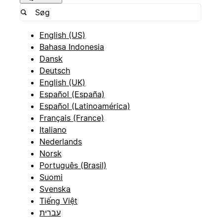
English (US)
Bahasa Indonesia
Dansk
Deutsch
English (UK)
Español (España)
Español (Latinoamérica)
Français (France)
Italiano
Nederlands
Norsk
Português (Brasil)
Suomi
Svenska
Tiếng Việt
עברית