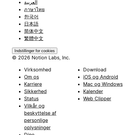
العربية
ภาษาไทย
한국어
日本語
简体中文
繁體中文
Indstillinger for cookies
© 2026 Notion Labs, Inc.
Virksomhed
Download
Om os
iOS og Android
Karriere
Mac og Windows
Sikkerhed
Kalender
Status
Web Clipper
Vilkår og
beskyttelse af
personlige
oplysninger
Dine