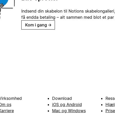
Indsend din skabelon til Notions skabelongaller
få endda betaling – alt sammen med blot et par 
Kom i gang
→
Virksomhed
Download
Ress
Om os
iOS og Android
Hjæl
Karriere
Mac og Windows
Prise