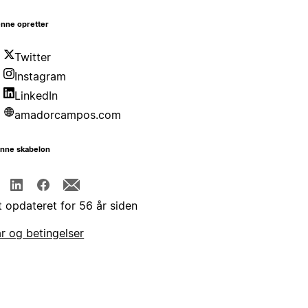
nne opretter
Twitter
Instagram
LinkedIn
amadorcampos.com
enne skabelon
t opdateret for 56 år siden
år og betingelser