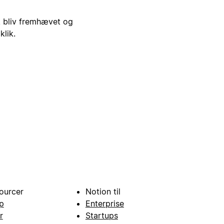
i, bliv fremhævet og
klik.
ourcer
Notion til
p
Enterprise
r
Startups