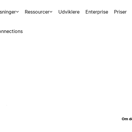
sninger
Ressourcer
Udviklere
Enterprise
Priser
nnections
Om d