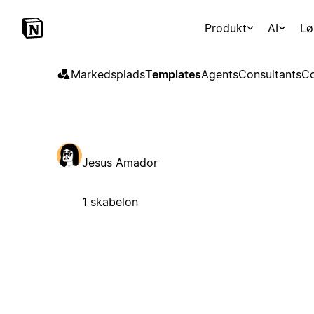
Produkt
AI
Lø
Markedsplads
Templates
Agents
Consultants
Co
Jesus Amador
1 skabelon