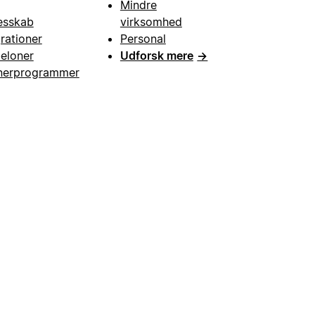
Mindre
esskab
virksomhed
grationer
Personal
eloner
Udforsk mere
→
nerprogrammer