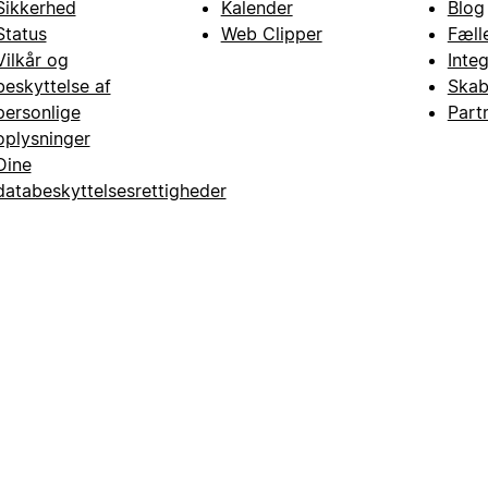
Sikkerhed
Kalender
Blog
Status
Web Clipper
Fæll
Vilkår og
Inte
beskyttelse af
Skab
personlige
Part
oplysninger
Dine
databeskyttelsesrettigheder