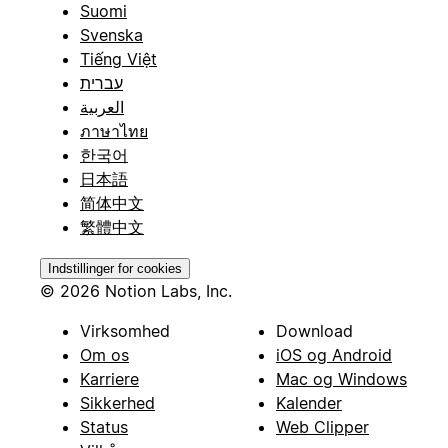
Suomi
Svenska
Tiếng Việt
עברית
العربية
ภาษาไทย
한국어
日本語
简体中文
繁體中文
Indstillinger for cookies
© 2026 Notion Labs, Inc.
Virksomhed
Download
Om os
iOS og Android
Karriere
Mac og Windows
Sikkerhed
Kalender
Status
Web Clipper