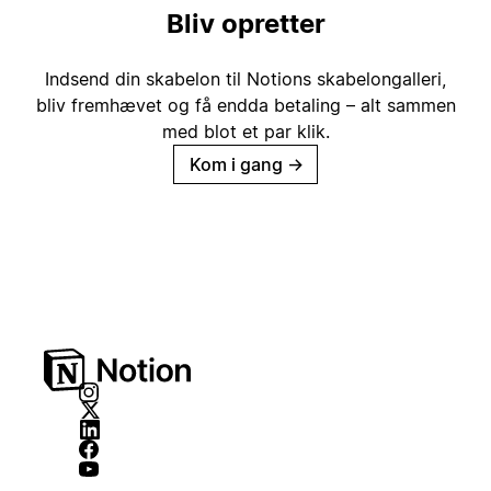
Bliv opretter
Indsend din skabelon til Notions skabelongalleri,
bliv fremhævet og få endda betaling – alt sammen
med blot et par klik.
Kom i gang
→