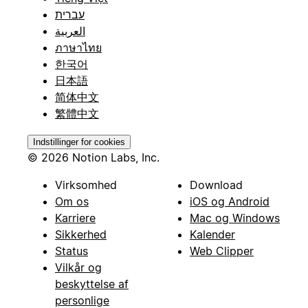
עברית
العربية
ภาษาไทย
한국어
日本語
简体中文
繁體中文
Indstillinger for cookies
© 2026 Notion Labs, Inc.
Virksomhed
Download
Om os
iOS og Android
Karriere
Mac og Windows
Sikkerhed
Kalender
Status
Web Clipper
Vilkår og
beskyttelse af
personlige