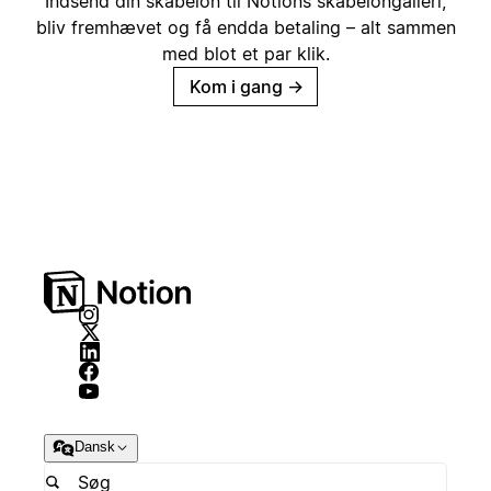
Indsend din skabelon til Notions skabelongalleri,
bliv fremhævet og få endda betaling – alt sammen
med blot et par klik.
Kom i gang
→
Dansk