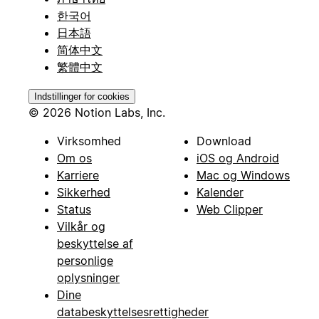
한국어
日本語
简体中文
繁體中文
Indstillinger for cookies
© 2026 Notion Labs, Inc.
Virksomhed
Download
Om os
iOS og Android
Karriere
Mac og Windows
Sikkerhed
Kalender
Status
Web Clipper
Vilkår og
beskyttelse af
personlige
oplysninger
Dine
databeskyttelsesrettigheder