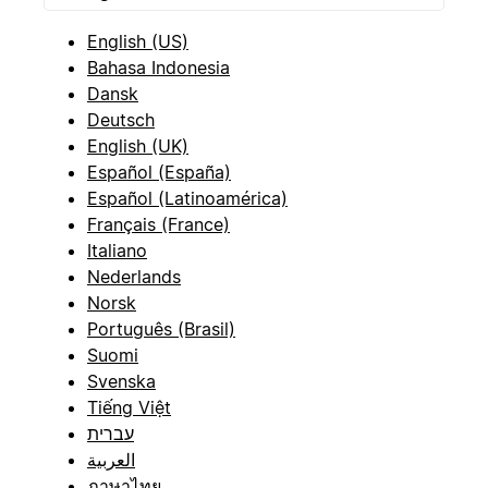
English (US)
Bahasa Indonesia
Dansk
Deutsch
English (UK)
Español (España)
Español (Latinoamérica)
Français (France)
Italiano
Nederlands
Norsk
Português (Brasil)
Suomi
Svenska
Tiếng Việt
עברית
العربية
ภาษาไทย