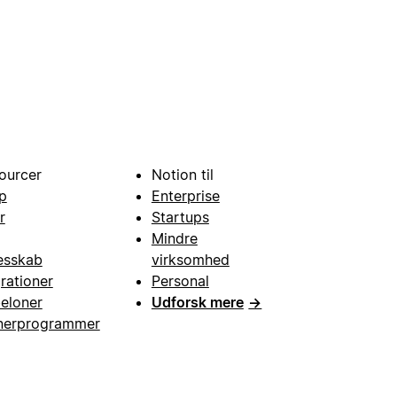
ourcer
Notion til
p
Enterprise
r
Startups
Mindre
esskab
virksomhed
grationer
Personal
eloner
Udforsk mere
→
nerprogrammer