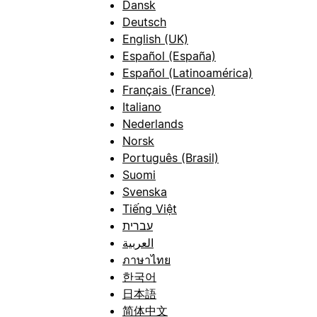
Dansk
Deutsch
English (UK)
Español (España)
Español (Latinoamérica)
Français (France)
Italiano
Nederlands
Norsk
Português (Brasil)
Suomi
Svenska
Tiếng Việt
עברית
العربية
ภาษาไทย
한국어
日本語
简体中文