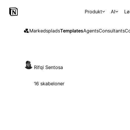
Produkt
AI
Lø
Markedsplads
Templates
Agents
Consultants
Co
Rifqi Sentosa
16 skabeloner