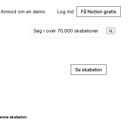
Anmod om en demo
Log ind
Få Notion gratis
Se skabelon
enne skabelon