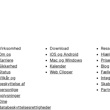
Virksomhed
Download
Ress
Om os
iOS og Android
Hjæl
Karriere
Mac og Windows
Prise
Sikkerhed
Kalender
Blog
Status
Web Clipper
Fæll
Vilkår og
Inte
beskyttelse af
Skab
personlige
Part
oplysninger
Dine
databeskyttelsesrettigheder