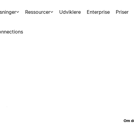
sninger
Ressourcer
Udviklere
Enterprise
Priser
nnections
Om d