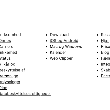
Virksomhed
Download
Ress
Om os
iOS og Android
Hjæl
Karriere
Mac og Windows
Prise
Sikkerhed
Kalender
Blog
Status
Web Clipper
Fæll
Vilkår og
Inte
beskyttelse af
Skab
personlige
Part
oplysninger
Dine
databeskyttelsesrettigheder