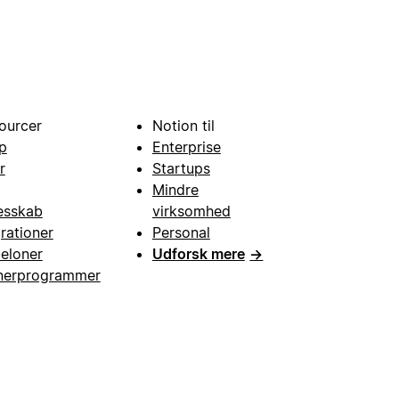
ourcer
Notion til
p
Enterprise
r
Startups
Mindre
esskab
virksomhed
grationer
Personal
eloner
Udforsk mere
→
nerprogrammer