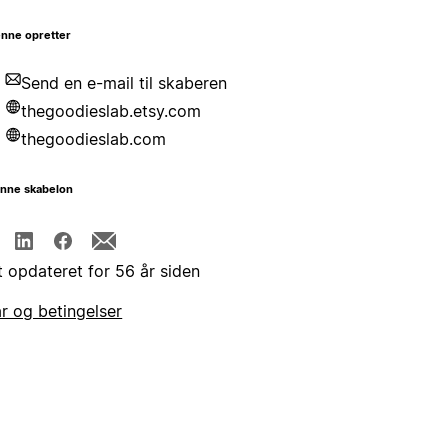
nne opretter
Send en e-mail til skaberen
thegoodieslab.etsy.com
thegoodieslab.com
enne skabelon
t opdateret for 56 år siden
år og betingelser