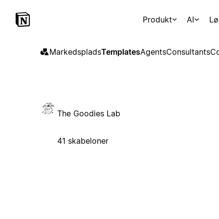
Produkt
AI
Lø
Markedsplads
Templates
Agents
Consultants
Co
The Goodies Lab
41 skabeloner