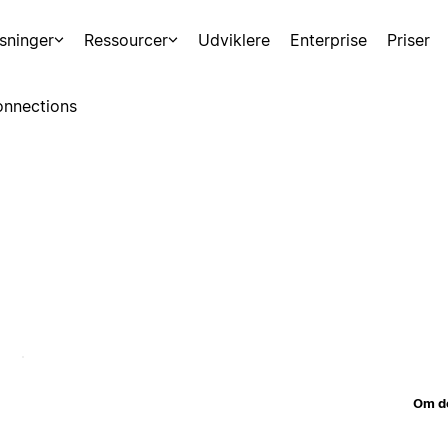
sninger
Ressourcer
Udviklere
Enterprise
Priser
nnections
Om d