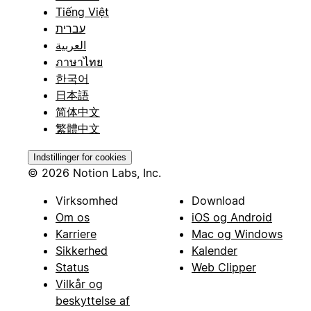
Tiếng Việt
עברית
العربية
ภาษาไทย
한국어
日本語
简体中文
繁體中文
Indstillinger for cookies
© 2026 Notion Labs, Inc.
Virksomhed
Download
Om os
iOS og Android
Karriere
Mac og Windows
Sikkerhed
Kalender
Status
Web Clipper
Vilkår og
beskyttelse af