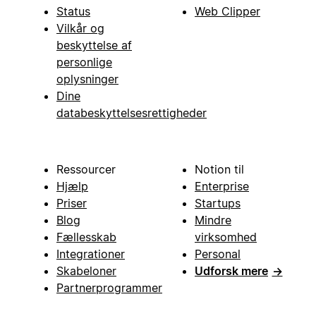
Status
Web Clipper
Vilkår og
beskyttelse af
personlige
oplysninger
Dine
databeskyttelsesrettigheder
Ressourcer
Notion til
Hjælp
Enterprise
Priser
Startups
Blog
Mindre
Fællesskab
virksomhed
Integrationer
Personal
Skabeloner
Udforsk mere
→
Partnerprogrammer