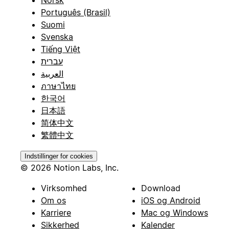
Português (Brasil)
Suomi
Svenska
Tiếng Việt
עברית
العربية
ภาษาไทย
한국어
日本語
简体中文
繁體中文
Indstillinger for cookies
© 2026 Notion Labs, Inc.
Virksomhed
Download
Om os
iOS og Android
Karriere
Mac og Windows
Sikkerhed
Kalender