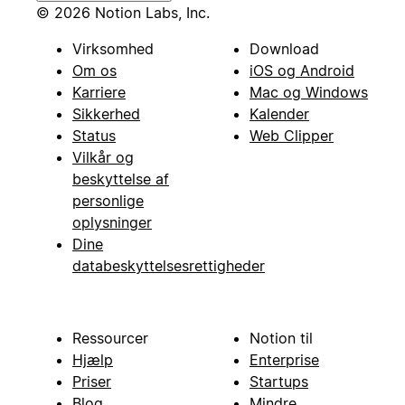
© 2026 Notion Labs, Inc.
Virksomhed
Download
Om os
iOS og Android
Karriere
Mac og Windows
Sikkerhed
Kalender
Status
Web Clipper
Vilkår og
beskyttelse af
personlige
oplysninger
Dine
databeskyttelsesrettigheder
Ressourcer
Notion til
Hjælp
Enterprise
Priser
Startups
Blog
Mindre