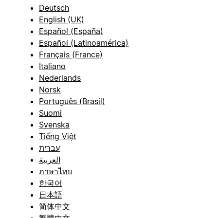
Deutsch
English (UK)
Español (España)
Español (Latinoamérica)
Français (France)
Italiano
Nederlands
Norsk
Português (Brasil)
Suomi
Svenska
Tiếng Việt
עברית
العربية
ภาษาไทย
한국어
日本語
简体中文