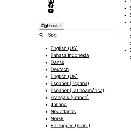
Dansk
English (US)
Bahasa Indonesia
Dansk
Deutsch
English (UK)
Español (España)
Español (Latinoamérica)
Français (France)
Italiano
Nederlands
Norsk
Português (Brasil)