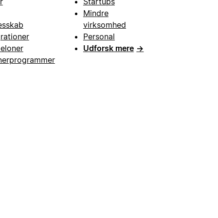
r
Startups
Mindre
esskab
virksomhed
grationer
Personal
eloner
Udforsk mere
→
nerprogrammer