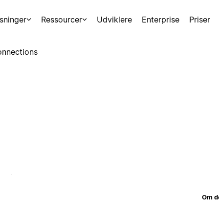
sninger
Ressourcer
Udviklere
Enterprise
Priser
nnections
Om d