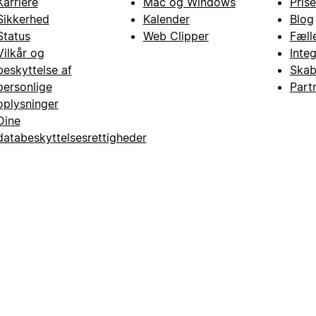
Karriere
Mac og Windows
Prise
Sikkerhed
Kalender
Blog
Status
Web Clipper
Fæll
Vilkår og
Inte
beskyttelse af
Skab
personlige
Part
oplysninger
Dine
databeskyttelsesrettigheder