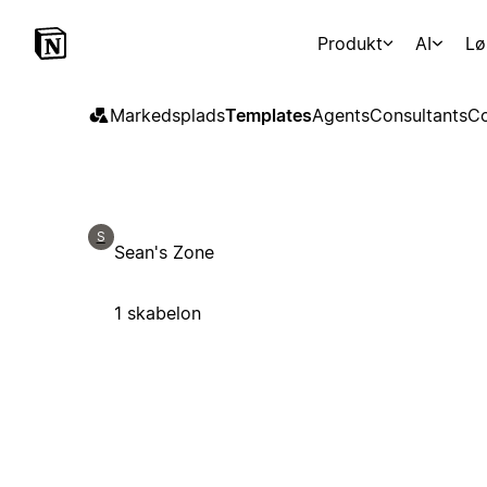
Produkt
AI
Lø
Markedsplads
Templates
Agents
Consultants
Co
S
Sean's Zone
1 skabelon