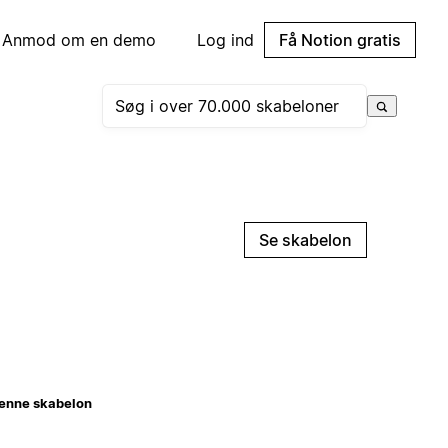
Anmod om en demo
Log ind
Få Notion gratis
Se skabelon
enne skabelon