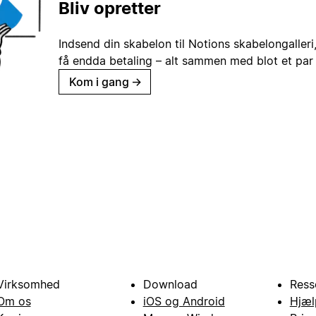
Bliv opretter
Indsend din skabelon til Notions skabelongaller
få endda betaling – alt sammen med blot et par 
Kom i gang
→
Virksomhed
Download
Ress
Om os
iOS og Android
Hjæl