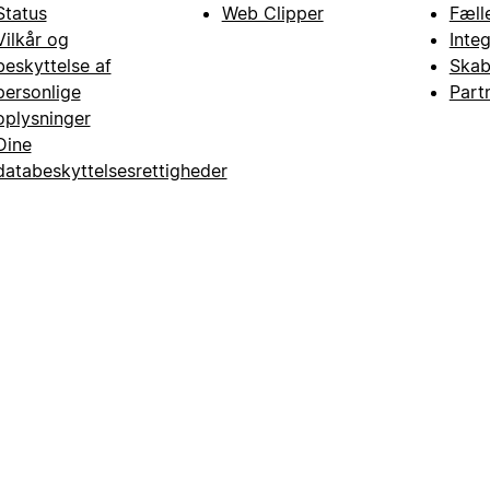
Status
Web Clipper
Fæll
Vilkår og
Inte
beskyttelse af
Skab
personlige
Part
oplysninger
Dine
databeskyttelsesrettigheder