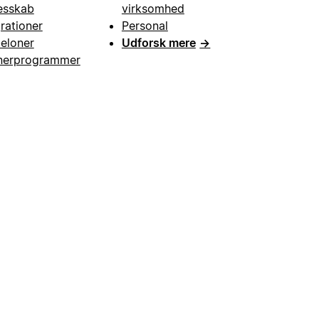
esskab
virksomhed
grationer
Personal
eloner
Udforsk mere
→
nerprogrammer