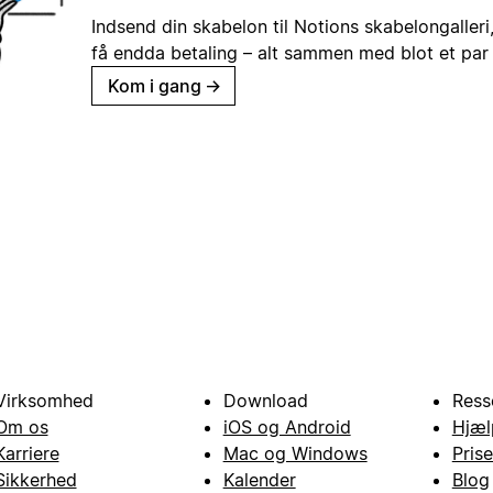
Indsend din skabelon til Notions skabelongaller
få endda betaling – alt sammen med blot et par 
Kom i gang
→
Virksomhed
Download
Ress
Om os
iOS og Android
Hjæl
Karriere
Mac og Windows
Prise
Sikkerhed
Kalender
Blog