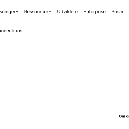
sninger
Ressourcer
Udviklere
Enterprise
Priser
nnections
Om d