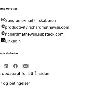
nne opretter
Send en e-mail til skaberen
productivity.richardmathewsii.com
richardmathewsii.substack.com
LinkedIn
enne skabelon
t opdateret for 56 år siden
år og betingelser