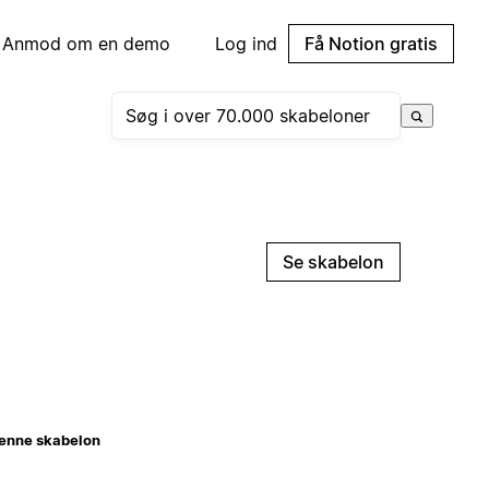
Anmod om en demo
Log ind
Få Notion gratis
Se skabelon
enne skabelon