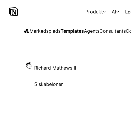
Produkt
AI
Lø
Markedsplads
Templates
Agents
Consultants
Co
Richard Mathews II
5 skabeloner