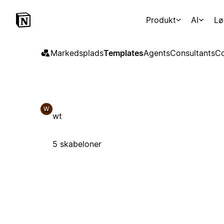
Produkt
AI
Lø
Markedsplads
Templates
Agents
Consultants
Co
W
wt
5 skabeloner