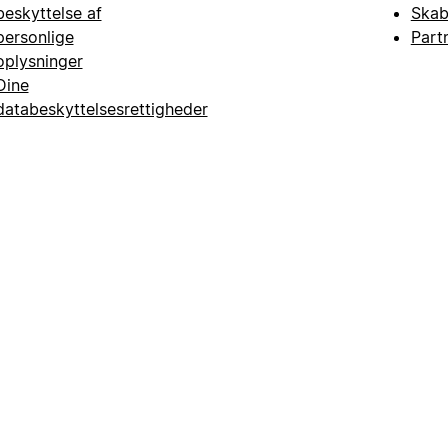
beskyttelse af
Skab
personlige
Part
oplysninger
Dine
databeskyttelsesrettigheder