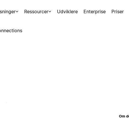
sninger
Ressourcer
Udviklere
Enterprise
Priser
nnections
Om d