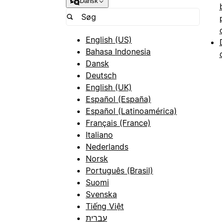
Dansk
English (US)
Bahasa Indonesia
Dansk
Deutsch
English (UK)
Español (España)
Español (Latinoamérica)
Français (France)
Italiano
Nederlands
Norsk
Português (Brasil)
Suomi
Svenska
Tiếng Việt
עברית