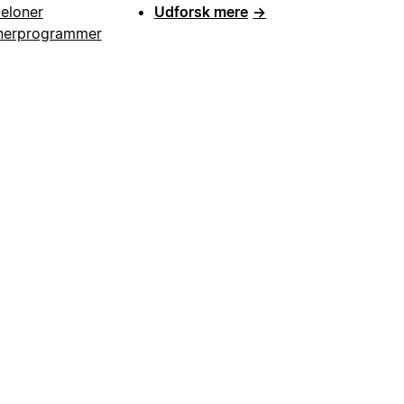
eloner
Udforsk mere
→
nerprogrammer