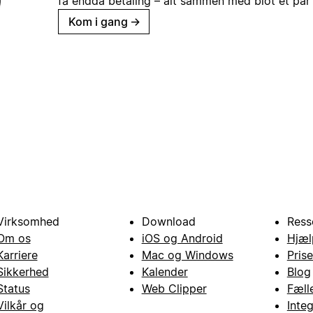
få endda betaling – alt sammen med blot et par 
Kom i gang
→
Virksomhed
Download
Ress
Om os
iOS og Android
Hjæl
Karriere
Mac og Windows
Prise
Sikkerhed
Kalender
Blog
Status
Web Clipper
Fæll
Vilkår og
Inte