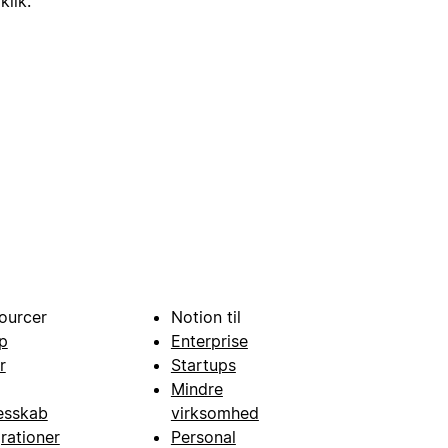
klik.
ourcer
Notion til
p
Enterprise
r
Startups
Mindre
esskab
virksomhed
grationer
Personal