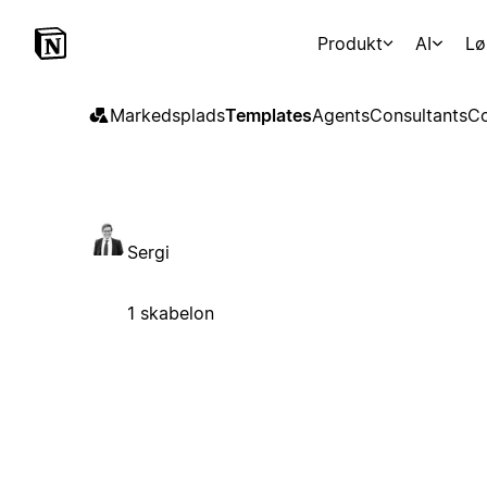
Produkt
AI
Lø
Markedsplads
Templates
Agents
Consultants
Co
Sergi
1 skabelon