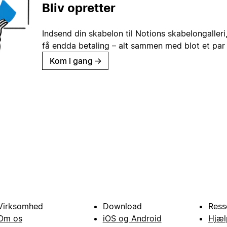
Bliv opretter
Indsend din skabelon til Notions skabelongaller
få endda betaling – alt sammen med blot et par 
Kom i gang
→
Virksomhed
Download
Ress
Om os
iOS og Android
Hjæl