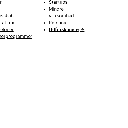
r
Startups
Mindre
esskab
virksomhed
grationer
Personal
eloner
Udforsk mere
→
nerprogrammer