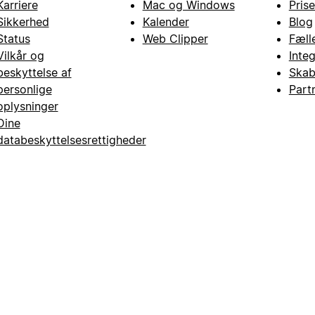
Karriere
Mac og Windows
Prise
Sikkerhed
Kalender
Blog
Status
Web Clipper
Fæll
Vilkår og
Inte
beskyttelse af
Skab
personlige
Part
oplysninger
Dine
databeskyttelsesrettigheder