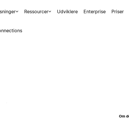
sninger
Ressourcer
Udviklere
Enterprise
Priser
nnections
Om d