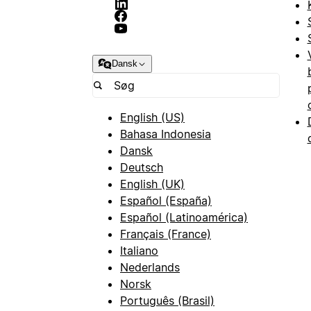
Dansk
English (US)
Bahasa Indonesia
Dansk
Deutsch
English (UK)
Español (España)
Español (Latinoamérica)
Français (France)
Italiano
Nederlands
Norsk
Português (Brasil)