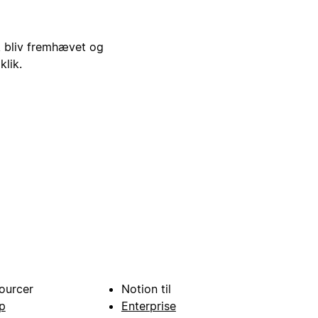
i, bliv fremhævet og
klik.
ourcer
Notion til
p
Enterprise