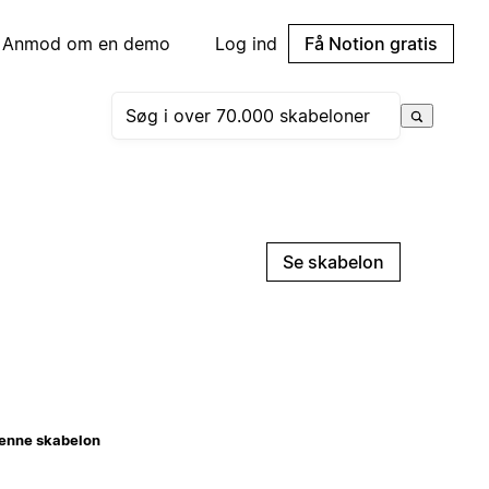
Anmod om en demo
Log ind
Få Notion gratis
Se skabelon
enne skabelon