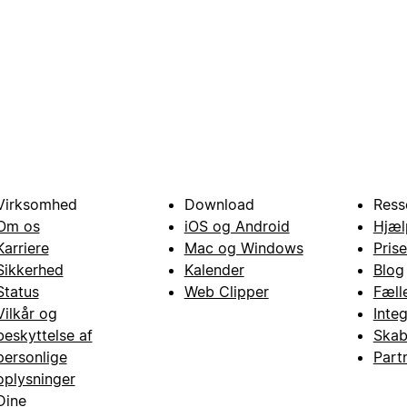
Virksomhed
Download
Ress
Om os
iOS og Android
Hjæl
Karriere
Mac og Windows
Prise
Sikkerhed
Kalender
Blog
Status
Web Clipper
Fæll
Vilkår og
Inte
beskyttelse af
Skab
personlige
Part
oplysninger
Dine