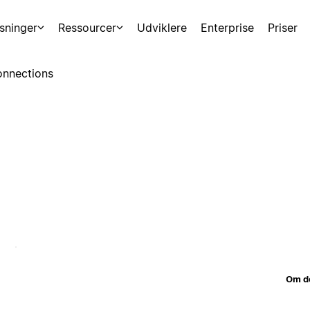
sninger
Ressourcer
Udviklere
Enterprise
Priser
nnections
Om d