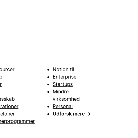
ourcer
Notion til
p
Enterprise
r
Startups
Mindre
esskab
virksomhed
grationer
Personal
eloner
Udforsk mere
→
nerprogrammer