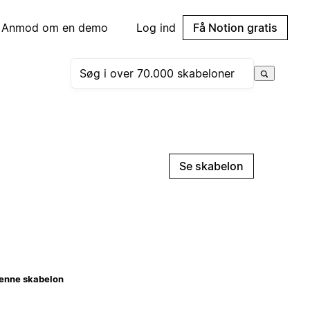
Anmod om en demo
Log ind
Få Notion gratis
Se skabelon
enne skabelon