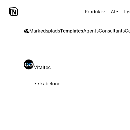
Produkt
AI
Lø
Markedsplads
Templates
Agents
Consultants
Co
Vitaltec
7 skabeloner