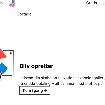
is
Gratis
Cortado
Bliv opretter
Indsend din skabelon til Notions skabelongaller
få endda betaling – alt sammen med blot et par 
Kom i gang
→