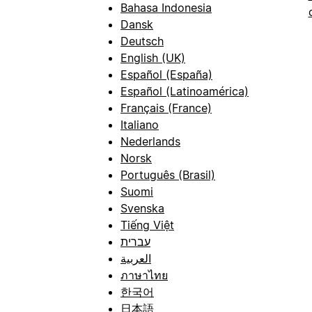
Bahasa Indonesia
Dansk
Deutsch
English (UK)
Español (España)
Español (Latinoamérica)
Français (France)
Italiano
Nederlands
Norsk
Português (Brasil)
Suomi
Svenska
Tiếng Việt
עברית
العربية
ภาษาไทย
한국어
日本語