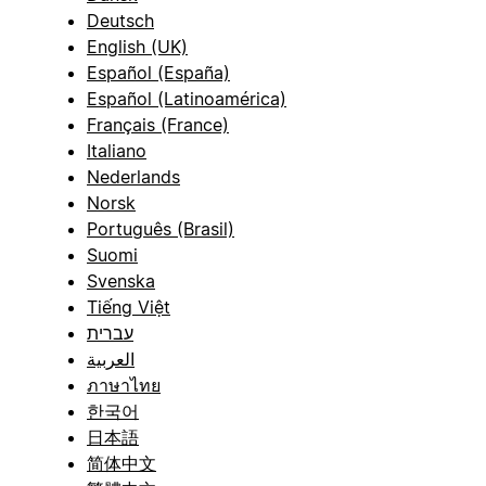
Deutsch
English (UK)
Español (España)
Español (Latinoamérica)
Français (France)
Italiano
Nederlands
Norsk
Português (Brasil)
Suomi
Svenska
Tiếng Việt
עברית
العربية
ภาษาไทย
한국어
日本語
简体中文