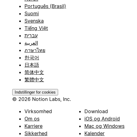
Português (Brasil)
Suomi
Svenska
Tiếng Việt
עברית
العربية
ภาษาไทย
한국어
日本語
简体中文
繁體中文
Indstillinger for cookies
© 2026 Notion Labs, Inc.
Virksomhed
Download
Om os
iOS og Android
Karriere
Mac og Windows
Sikkerhed
Kalender