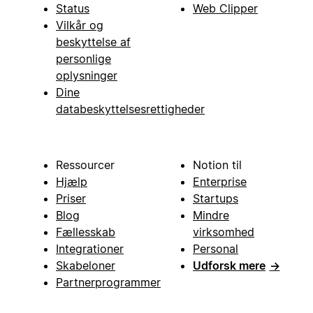
Status
Web Clipper
Vilkår og
beskyttelse af
personlige
oplysninger
Dine
databeskyttelsesrettigheder
Ressourcer
Notion til
Hjælp
Enterprise
Priser
Startups
Blog
Mindre
Fællesskab
virksomhed
Integrationer
Personal
Skabeloner
Udforsk mere
→
Partnerprogrammer