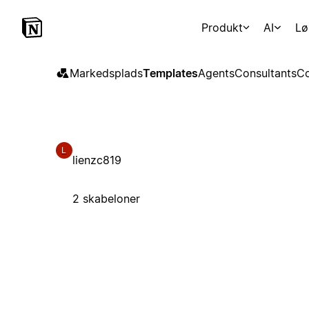
Produkt
AI
Lø
Markedsplads
Templates
Agents
Consultants
Co
L
lienzc819
2 skabeloner