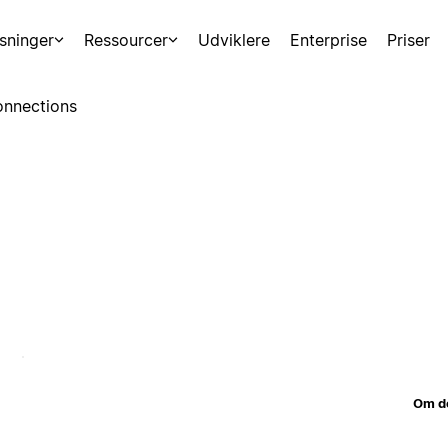
sninger
Ressourcer
Udviklere
Enterprise
Priser
nnections
Om d