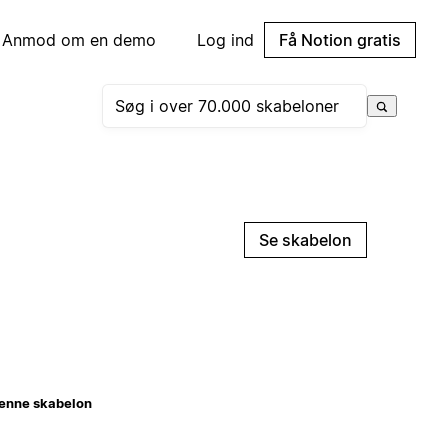
Anmod om en demo
Log ind
Få Notion gratis
Se skabelon
enne skabelon