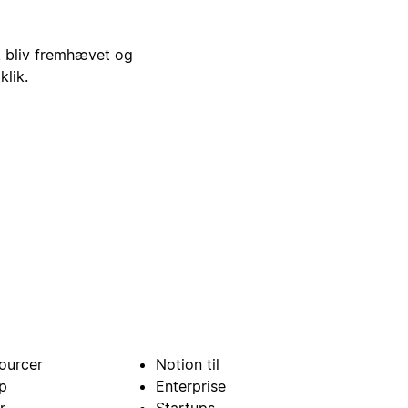
i, bliv fremhævet og
klik.
ourcer
Notion til
p
Enterprise