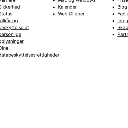
Karriere
Mac og Windows
Prise
Sikkerhed
Kalender
Blog
Status
Web Clipper
Fæll
Vilkår og
Inte
beskyttelse af
Skab
personlige
Part
oplysninger
Dine
databeskyttelsesrettigheder