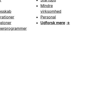
r
Startups
Mindre
esskab
virksomhed
grationer
Personal
eloner
Udforsk mere
→
nerprogrammer