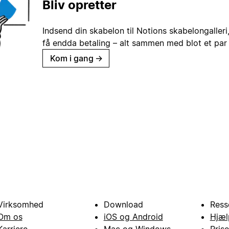
Bliv opretter
Indsend din skabelon til Notions skabelongaller
få endda betaling – alt sammen med blot et par 
Kom i gang
→
Virksomhed
Download
Ress
Om os
iOS og Android
Hjæl