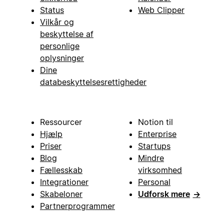
Status
Web Clipper
Vilkår og
beskyttelse af
personlige
oplysninger
Dine
databeskyttelsesrettigheder
Ressourcer
Notion til
Hjælp
Enterprise
Priser
Startups
Blog
Mindre
Fællesskab
virksomhed
Integrationer
Personal
Skabeloner
Udforsk mere
→
Partnerprogrammer