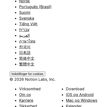
Norsk
Português (Brasil)
Suomi
Svenska
Tiếng Việt
עברית
العربية
ภาษาไทย
한국어
日本語
简体中文
繁體中文
Indstillinger for cookies
© 2026 Notion Labs, Inc.
Virksomhed
Download
Om os
iOS og Android
Karriere
Mac og Windows
Sikkerhed
Kalender