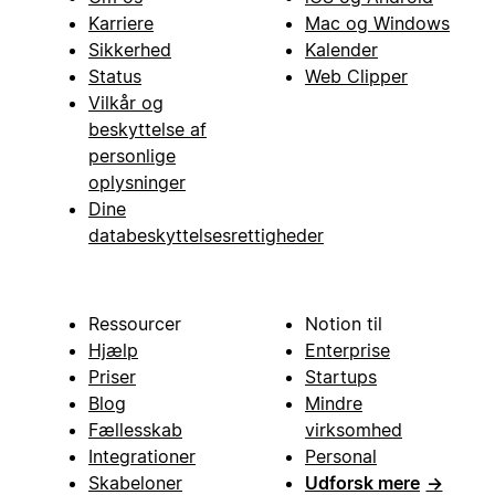
Karriere
Mac og Windows
Sikkerhed
Kalender
Status
Web Clipper
Vilkår og
beskyttelse af
personlige
oplysninger
Dine
databeskyttelsesrettigheder
Ressourcer
Notion til
Hjælp
Enterprise
Priser
Startups
Blog
Mindre
Fællesskab
virksomhed
Integrationer
Personal
Skabeloner
Udforsk mere
→