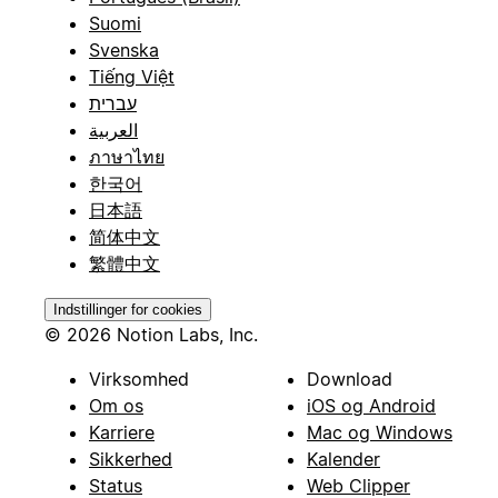
Suomi
Svenska
Tiếng Việt
עברית
العربية
ภาษาไทย
한국어
日本語
简体中文
繁體中文
Indstillinger for cookies
© 2026 Notion Labs, Inc.
Virksomhed
Download
Om os
iOS og Android
Karriere
Mac og Windows
Sikkerhed
Kalender
Status
Web Clipper