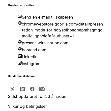
Om denne opretter
Send en e-mail til skaberen
chromewebstore.google.com/detail/presen
tation-mode-for-not/eoihbeobapmhagmgc
moifcjigphbidfa?authuser=1
present-with-notion.com
bostand.com
LinkedIn
Instagram
Del denne skabelon
Sidst opdateret for 56 år siden
Vilkår og betingelser