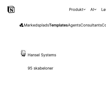
Produkt
AI
Lø
Markedsplads
Templates
Agents
Consultants
Co
Hansel Systems
95 skabeloner