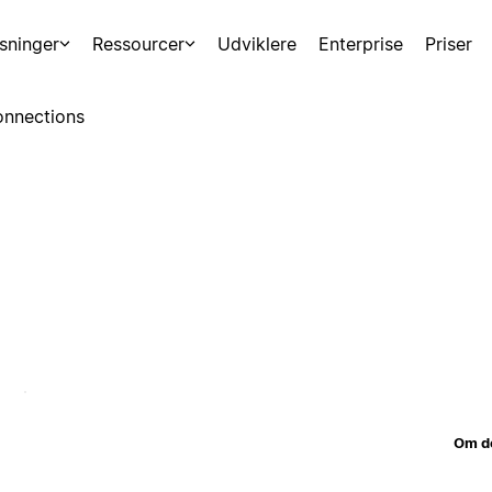
sninger
Ressourcer
Udviklere
Enterprise
Priser
nnections
Om d