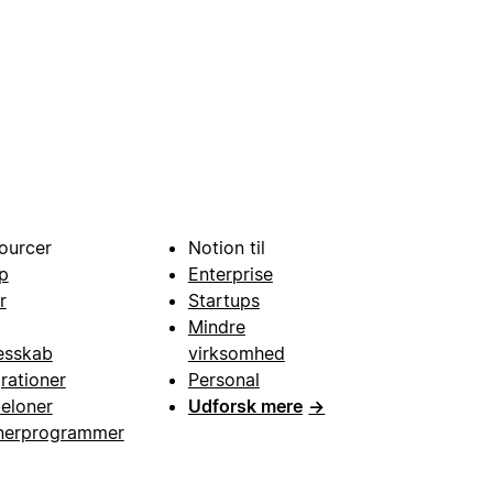
ourcer
Notion til
p
Enterprise
r
Startups
Mindre
esskab
virksomhed
grationer
Personal
eloner
Udforsk mere
→
nerprogrammer