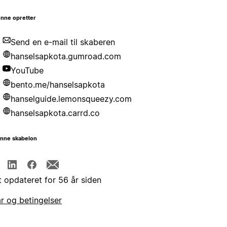
nne opretter
Send en e-mail til skaberen
hanselsapkota.gumroad.com
YouTube
bento.me/hanselsapkota
hanselguide.lemonsqueezy.com
hanselsapkota.carrd.co
enne skabelon
t opdateret for 56 år siden
år og betingelser