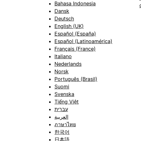
Bahasa Indonesia
Dansk
Deutsch
English (UK)
Español (España)
Español (Latinoamérica)
Français (France)
Italiano
Nederlands
Norsk
Português (Brasil)
Suomi
Svenska
Tiếng Việt
עברית
العربية
ภาษาไทย
한국어
日本語