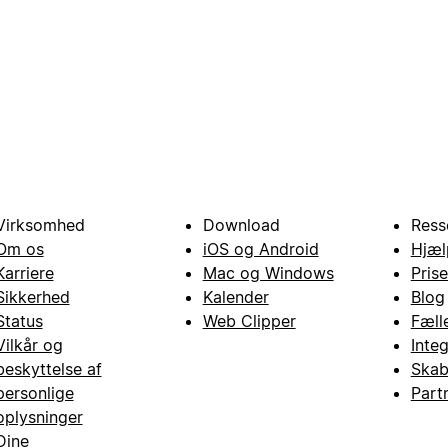
Virksomhed
Download
Ress
Om os
iOS og Android
Hjæl
Karriere
Mac og Windows
Prise
Sikkerhed
Kalender
Blog
Status
Web Clipper
Fæll
Vilkår og
Inte
beskyttelse af
Skab
personlige
Part
oplysninger
Dine